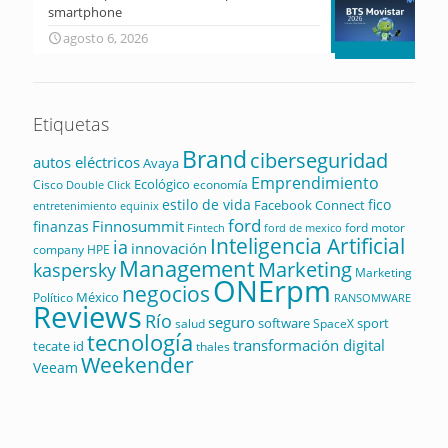
smartphone
agosto 6, 2026
Etiquetas
Brand
ciberseguridad
autos eléctricos
Avaya
Emprendimiento
Ecológico
Cisco
economía
Double Click
estilo de vida
fico
Facebook Connect
equinix
entretenimiento
ford
Finnosummit
finanzas
ford motor
Fintech
ford de mexico
Inteligencia Artificial
ia
innovación
company
HPE
Management
Marketing
kaspersky
Marketing
ONErpm
negocios
México
Político
RANSOMWARE
Reviews
Río
seguro
software
sport
salud
SpaceX
tecnología
transformación digital
tecate id
thales
Weekender
Veeam