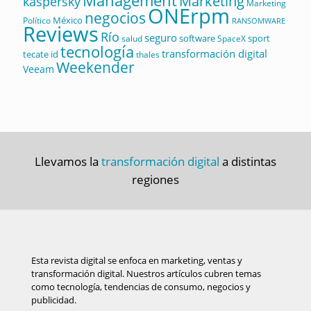
Management
Marketing
kaspersky
Marketing
ONErpm
negocios
México
Político
RANSOMWARE
Reviews
Río
seguro
software
sport
salud
SpaceX
tecnología
transformación digital
tecate id
thales
Weekender
Veeam
Llevamos la
transformación digital
a distintas
regiones
Esta revista digital se enfoca en marketing, ventas y
transformación digital. Nuestros artículos cubren temas
como tecnología, tendencias de consumo, negocios y
publicidad.