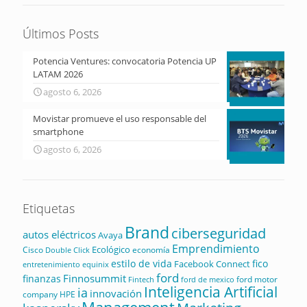
Últimos Posts
Potencia Ventures: convocatoria Potencia UP
LATAM 2026
agosto 6, 2026
Movistar promueve el uso responsable del
smartphone
agosto 6, 2026
Etiquetas
Brand
ciberseguridad
autos eléctricos
Avaya
Emprendimiento
Ecológico
Cisco
economía
Double Click
estilo de vida
fico
Facebook Connect
equinix
entretenimiento
ford
Finnosummit
finanzas
ford motor
Fintech
ford de mexico
Inteligencia Artificial
ia
innovación
company
HPE