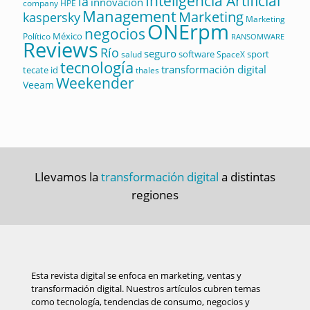
Inteligencia Artificial
ia
innovación
company
HPE
Management
Marketing
kaspersky
Marketing
ONErpm
negocios
México
Político
RANSOMWARE
Reviews
Río
seguro
software
sport
salud
SpaceX
tecnología
transformación digital
tecate id
thales
Weekender
Veeam
Llevamos la
transformación digital
a distintas
regiones
Esta revista digital se enfoca en marketing, ventas y
transformación digital. Nuestros artículos cubren temas
como tecnología, tendencias de consumo, negocios y