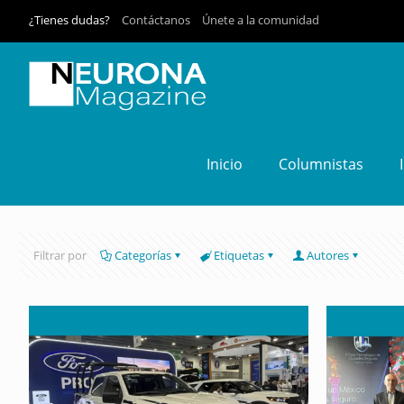
¿Tienes dudas?
Contáctanos
Únete a la comunidad
Inicio
Columnistas
Filtrar por
Categorías
Etiquetas
Autores