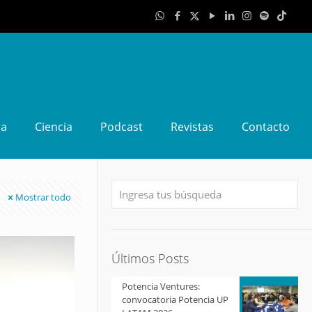
da
Ciencia
Podcast
Revistas
Contacto
Mostrar todo
Últimos Posts
Potencia Ventures:
convocatoria Potencia UP