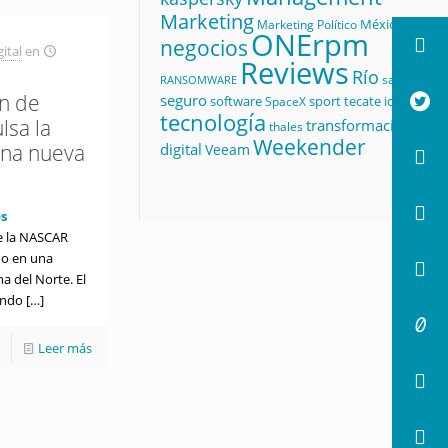
Marketing
México
Marketing Político
ONErpm
negocios
ital
en
Reviews
Río
salud
RANSOMWARE
n de
seguro
software
sport
tecate id
SpaceX
tecnología
lsa la
transformación
thales
Weekender
digital
na nueva
Veeam
s
e la NASCAR
do en una
a del Norte. El
undo
[…]
Leer más