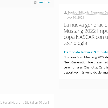
Leer más
Equipo Editorial Neurona Dig
mayo 10, 2021
La nueva generació
Mustang 2022 impu
copa NASCAR con u
tecnología
Tiempo de lectura:
3
minuto
El nuevo Ford Mustang 2022 d
Next Generation fue presenta
ceremonia en Charlotte, Carolin
deportivo más vendido del m
ditorial Neurona Digital
en
abril