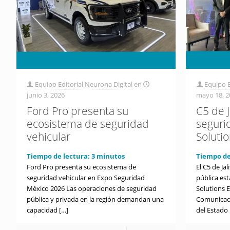
Equipo Editorial Neurona Digital
en
Equipo E
junio 3, 2026
mayo 18, 2
Ford Pro presenta su
C5 de 
ecosistema de seguridad
seguri
vehicular
Soluti
Tiempo de lectura:
3
minutos
Tiempo de
Ford Pro presenta su ecosistema de
El C5 de Ja
seguridad vehicular en Expo Seguridad
pública es
México 2026 Las operaciones de seguridad
Solutions 
pública y privada en la región demandan una
Comunicaci
capacidad
[…]
del Estado