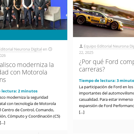
Equipo Editorial Neurona Dig
ditorial Neurona Digital
en
22, 2025
026
¿Por qué Ford comp
Jalisco moderniza la
carreras?
dad con Motorola
ons
Tiempo de lectura:
3
minuto
La participación de Ford en lo
 lectura:
2
minutos
importantes del automovilism
lisco moderniza la seguridad
casualidad. Para estar inmerso 
tatal con tecnología de Motorola
expansión de Ford Performance
El Centro de Control, Comando,
[…]
ón, Cómputo y Coordinación (C5)
[…]