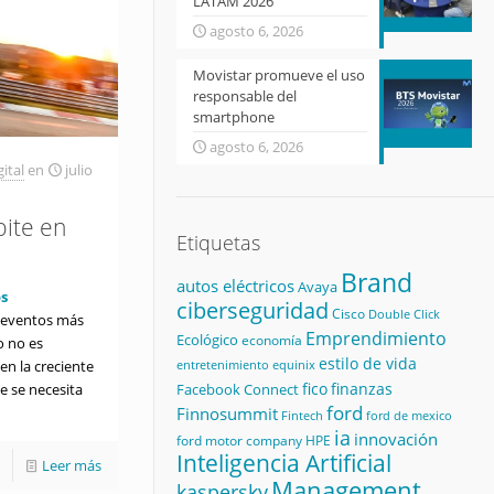
LATAM 2026
agosto 6, 2026
Movistar promueve el uso
responsable del
smartphone
agosto 6, 2026
ital
en
julio
ite en
Etiquetas
Brand
autos eléctricos
Avaya
s
ciberseguridad
Cisco
Double Click
s eventos más
Emprendimiento
Ecológico
economía
o no es
estilo de vida
equinix
en la creciente
entretenimiento
fico
finanzas
Facebook Connect
 se necesita
ford
Finnosummit
Fintech
ford de mexico
ia
innovación
ford motor company
HPE
Inteligencia Artificial
Leer más
Management
kaspersky