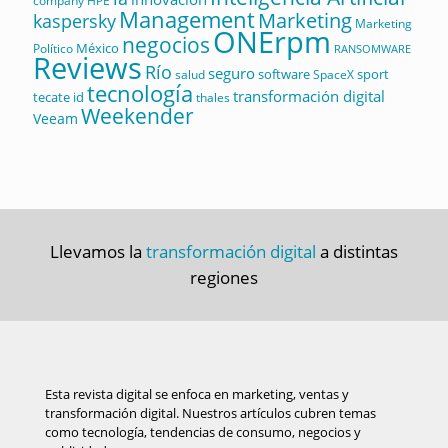
company
HPE
Management
Marketing
kaspersky
Marketing
ONErpm
negocios
México
Político
RANSOMWARE
Reviews
Río
seguro
software
sport
salud
SpaceX
tecnología
transformación digital
tecate id
thales
Weekender
Veeam
Llevamos la
transformación digital
a distintas
regiones
Esta revista digital se enfoca en marketing, ventas y
transformación digital. Nuestros artículos cubren temas
como tecnología, tendencias de consumo, negocios y