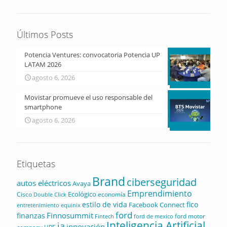
Últimos Posts
Potencia Ventures: convocatoria Potencia UP
LATAM 2026
agosto 6, 2026
Movistar promueve el uso responsable del
smartphone
agosto 6, 2026
Etiquetas
Brand
ciberseguridad
autos eléctricos
Avaya
Emprendimiento
Ecológico
Cisco
economía
Double Click
estilo de vida
fico
Facebook Connect
equinix
entretenimiento
ford
Finnosummit
finanzas
ford motor
Fintech
ford de mexico
Inteligencia Artificial
ia
innovación