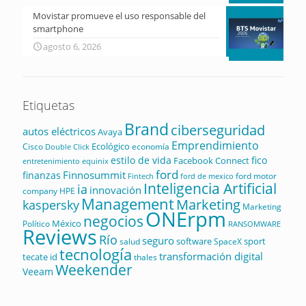
Movistar promueve el uso responsable del
smartphone
agosto 6, 2026
Etiquetas
Brand
ciberseguridad
autos eléctricos
Avaya
Emprendimiento
Ecológico
Cisco
economía
Double Click
estilo de vida
fico
Facebook Connect
equinix
entretenimiento
ford
Finnosummit
finanzas
ford motor
Fintech
ford de mexico
Inteligencia Artificial
ia
innovación
company
HPE
Management
Marketing
kaspersky
Marketing
ONErpm
negocios
México
Político
RANSOMWARE
Reviews
Río
seguro
software
sport
salud
SpaceX
tecnología
transformación digital
tecate id
thales
Weekender
Veeam