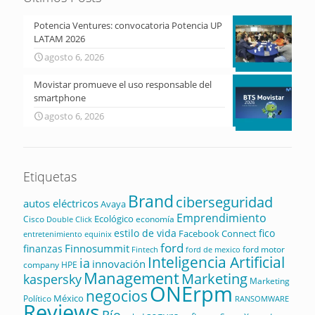
Potencia Ventures: convocatoria Potencia UP
LATAM 2026
agosto 6, 2026
Movistar promueve el uso responsable del
smartphone
agosto 6, 2026
Etiquetas
Brand
ciberseguridad
autos eléctricos
Avaya
Emprendimiento
Ecológico
Cisco
economía
Double Click
estilo de vida
fico
Facebook Connect
equinix
entretenimiento
ford
Finnosummit
finanzas
ford motor
Fintech
ford de mexico
Inteligencia Artificial
ia
innovación
company
HPE
Management
Marketing
kaspersky
Marketing
ONErpm
negocios
México
Político
RANSOMWARE
Reviews
Río