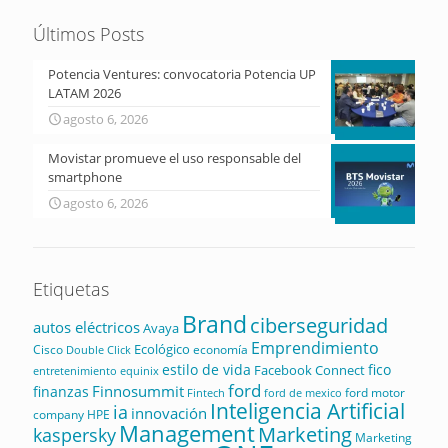
Últimos Posts
Potencia Ventures: convocatoria Potencia UP
LATAM 2026
agosto 6, 2026
Movistar promueve el uso responsable del
smartphone
agosto 6, 2026
Etiquetas
Brand
ciberseguridad
autos eléctricos
Avaya
Emprendimiento
Ecológico
Cisco
economía
Double Click
estilo de vida
fico
Facebook Connect
equinix
entretenimiento
ford
Finnosummit
finanzas
ford motor
Fintech
ford de mexico
Inteligencia Artificial
ia
innovación
company
HPE
Management
Marketing
kaspersky
Marketing