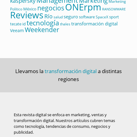
Management
Marketing
kaspersky
Marketing
ONErpm
negocios
México
Político
RANSOMWARE
Reviews
Río
seguro
software
sport
salud
SpaceX
tecnología
transformación digital
tecate id
thales
Weekender
Veeam
Llevamos la
transformación digital
a distintas
regiones
Esta revista digital se enfoca en marketing, ventas y
transformación digital. Nuestros artículos cubren temas
como tecnología, tendencias de consumo, negocios y
publicidad.