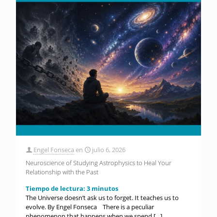
Engel Fonseca
en
julio 6, 2026
Neuroscience of Studying Astrophysics to Heal Your
Relationship with the Past
Tiempo de lectura:
3
minutos
The Universe doesn’t ask us to forget. It teaches us to
evolve. By Engel Fonseca There is a peculiar
phenomenon that happens when we spend
[…]