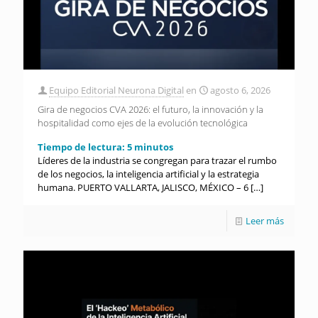
Equipo Editorial Neurona Digital
en
agosto 6, 2026
Gira de negocios CVA 2026: el futuro, la innovación y la
hospitalidad como ejes de la evolución tecnológica
Tiempo de lectura:
5
minutos
Líderes de la industria se congregan para trazar el rumbo
de los negocios, la inteligencia artificial y la estrategia
humana. PUERTO VALLARTA, JALISCO, MÉXICO – 6
[…]
Leer más