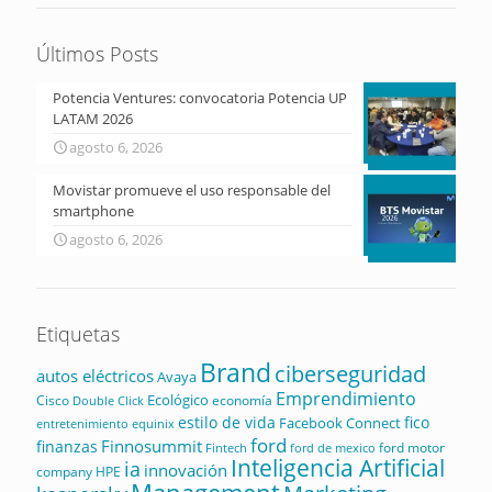
Últimos Posts
Potencia Ventures: convocatoria Potencia UP
LATAM 2026
agosto 6, 2026
Movistar promueve el uso responsable del
smartphone
agosto 6, 2026
Etiquetas
Brand
ciberseguridad
autos eléctricos
Avaya
Emprendimiento
Ecológico
Cisco
economía
Double Click
estilo de vida
fico
Facebook Connect
equinix
entretenimiento
ford
Finnosummit
finanzas
ford motor
Fintech
ford de mexico
Inteligencia Artificial
ia
innovación
company
HPE