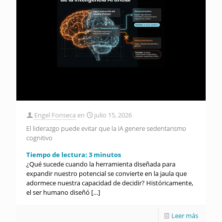
Engel Fonseca
en
julio 15, 2026
El liderazgo puede evitar que la IA genere sedentarismo
cognitivo
Tiempo de lectura:
3
minutos
¿Qué sucede cuando la herramienta diseñada para
expandir nuestro potencial se convierte en la jaula que
adormece nuestra capacidad de decidir? Históricamente,
el ser humano diseñó
[…]
Leer más