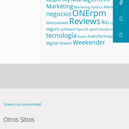
Marketing
México
Marketing Político
ONErpm
negocios
Reviews
Río
salud
RANSOMWARE
seguro
software
sport
tecate id
SpaceX
tecnología
transformación
thales
Weekender
digital
Veeam
Únete a la comunidad
Otros Sitios