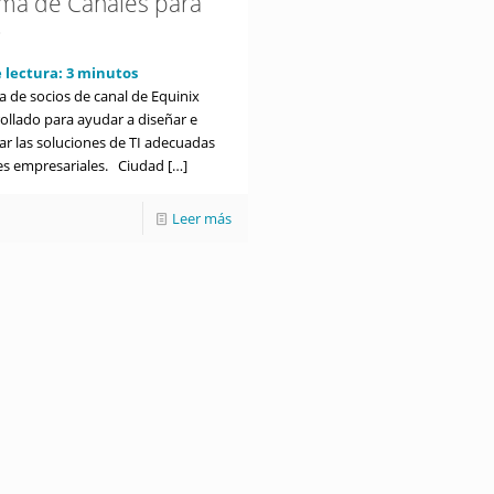
ma de Canales para
o
 lectura:
3
minutos
a de socios de canal de Equinix
ollado para ayudar a diseñar e
r las soluciones de TI adecuadas
tes empresariales. Ciudad
[…]
Leer más