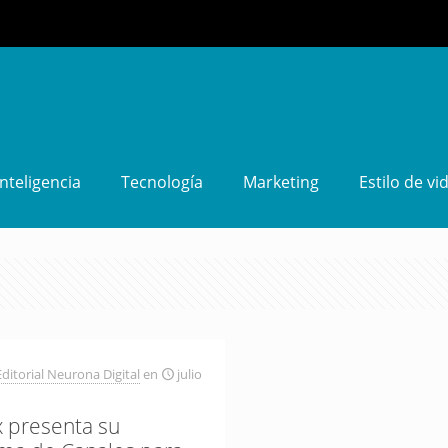
Inteligencia
Tecnología
Marketing
Estilo de vi
ditorial Neurona Digital
en
julio
x presenta su