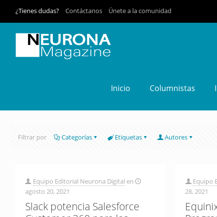
¿Tienes dudas?
Contáctanos
Únete a la comunidad
Inicio
Columnistas
Filtrar por
Categorías
Etiquetas
Autores
Equipo Editorial Neurona Digital
en
Equipo E
agosto 20, 2021
28, 2021
Slack potencia Salesforce
Equini