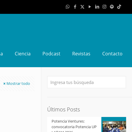
da
Ciencia
Podcast
Revistas
Contacto
Mostrar todo
Últimos Posts
Potencia Ventures:
convocatoria Potencia UP