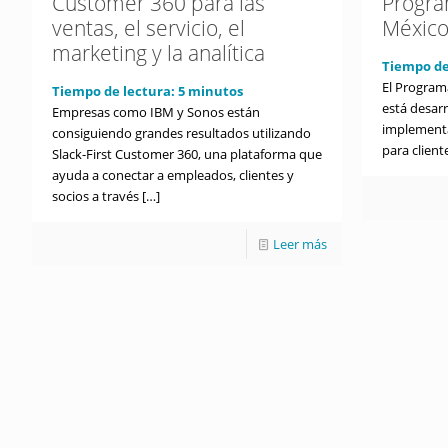
Customer 360 para las
Progra
ventas, el servicio, el
Méxic
marketing y la analítica
Tiempo de
El Program
Tiempo de lectura:
5
minutos
está desarr
Empresas como IBM y Sonos están
implementa
consiguiendo grandes resultados utilizando
para clien
Slack-First Customer 360, una plataforma que
ayuda a conectar a empleados, clientes y
socios a través
[…]
Leer más