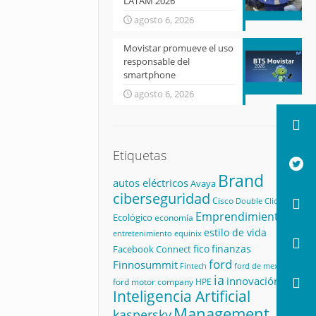
LATAM 2026
agosto 6, 2026
Movistar promueve el uso
responsable del
smartphone
agosto 6, 2026
Etiquetas
Brand
autos eléctricos
Avaya
ciberseguridad
Cisco
Double Click
Emprendimiento
Ecológico
economía
estilo de vida
equinix
entretenimiento
fico
finanzas
Facebook Connect
ford
Finnosummit
Fintech
ford de mexico
ia
innovación
ford motor company
HPE
Inteligencia Artificial
Management
kaspersky