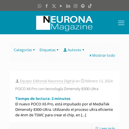
Categorías
Etiquetas
Autores
Mostrar todo
Equipo Editorial Neurona Digital
en
febrero 12, 2024
POCO X6 Pro con tecnología Dimensity 8300-Ultra
Tiempo de lectura:
2
minutos
El nuevo POCO X6 Pro, está impulsado por el MediaTek
Dimensity 8300-Ultra. Utilizando el proceso ultra eficiente
de 4nm de TSMC para crear el chip, en
[…]
Leer más