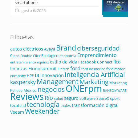
smartphone
agosto 6, 2026
Etiquetas
Brand
ciberseguridad
autos eléctricos
Avaya
Emprendimiento
Ecológico
Cisco
economía
Double Click
estilo de vida
fico
Facebook Connect
equinix
entretenimiento
ford
Finnosummit
finanzas
ford motor
Fintech
ford de mexico
Inteligencia Artificial
ia
innovación
company
HPE
Management
Marketing
kaspersky
Marketing
ONErpm
negocios
México
Político
RANSOMWARE
Reviews
Río
seguro
software
sport
salud
SpaceX
tecnología
transformación digital
tecate id
thales
Weekender
Veeam