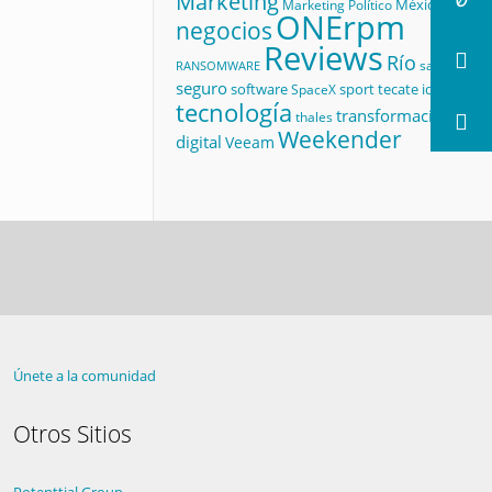
Marketing
México
Marketing Político
ONErpm
negocios
Reviews
Río
salud
RANSOMWARE
seguro
software
sport
tecate id
SpaceX
tecnología
transformación
thales
Weekender
digital
Veeam
Únete a la comunidad
Otros Sitios