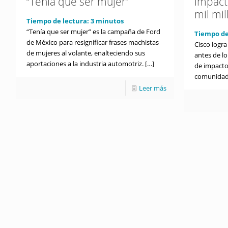
“Tenía que ser mujer”
impact
mil mi
Tiempo de lectura:
3
minutos
“Tenía que ser mujer” es la campaña de Ford
Tiempo de
de México para resignificar frases machistas
Cisco logr
de mujeres al volante, enalteciendo sus
antes de lo
aportaciones a la industria automotriz.
[…]
de impacto 
comunidad
Leer más