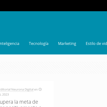
Inteligencia
Tecnología
Marketing
Estilo de vi
ditorial Neurona Digital
en
6, 2023
supera la meta de