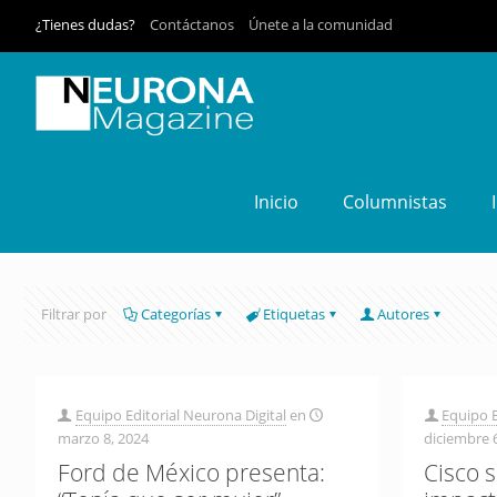
¿Tienes dudas?
Contáctanos
Únete a la comunidad
Inicio
Columnistas
Filtrar por
Categorías
Etiquetas
Autores
Equipo Editorial Neurona Digital
en
Equipo E
marzo 8, 2024
diciembre 
Ford de México presenta:
Cisco 