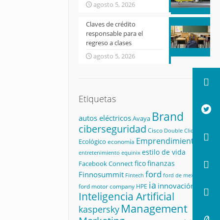
agosto 5, 2026
Claves de crédito
responsable para el
regreso a clases
agosto 5, 2026
Etiquetas
Brand
autos eléctricos
Avaya
ciberseguridad
Cisco
Double Click
Emprendimiento
Ecológico
economía
estilo de vida
equinix
entretenimiento
fico
finanzas
Facebook Connect
ford
Finnosummit
Fintech
ford de mexico
ia
innovación
ford motor company
HPE
Inteligencia Artificial
Management
kaspersky