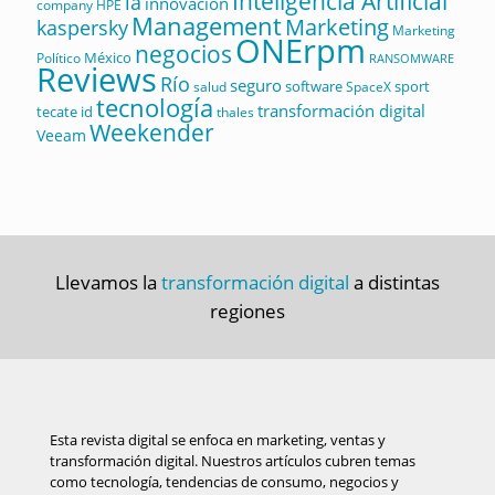
Inteligencia Artificial
ia
innovación
company
HPE
Management
Marketing
kaspersky
Marketing
ONErpm
negocios
México
Político
RANSOMWARE
Reviews
Río
seguro
software
sport
salud
SpaceX
tecnología
transformación digital
tecate id
thales
Weekender
Veeam
Llevamos la
transformación digital
a distintas
regiones
Esta revista digital se enfoca en marketing, ventas y
transformación digital. Nuestros artículos cubren temas
como tecnología, tendencias de consumo, negocios y