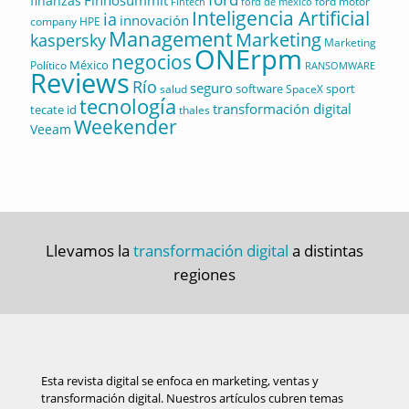
Finnosummit
finanzas
ford motor
Fintech
ford de mexico
Inteligencia Artificial
ia
innovación
company
HPE
Management
Marketing
kaspersky
Marketing
ONErpm
negocios
México
Político
RANSOMWARE
Reviews
Río
seguro
software
sport
salud
SpaceX
tecnología
transformación digital
tecate id
thales
Weekender
Veeam
Llevamos la
transformación digital
a distintas
regiones
Esta revista digital se enfoca en marketing, ventas y
transformación digital. Nuestros artículos cubren temas