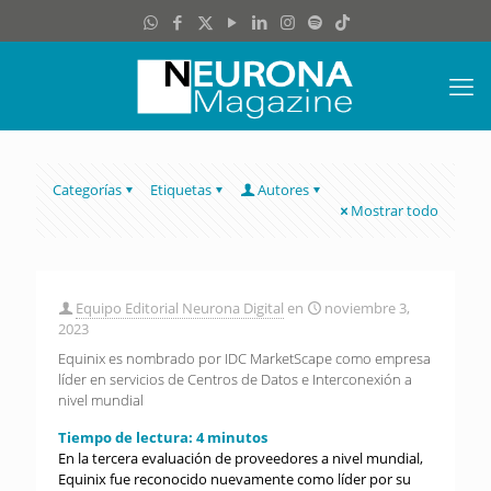
Categorías
Etiquetas
Autores
Mostrar todo
Equipo Editorial Neurona Digital
en
noviembre 3,
2023
Equinix es nombrado por IDC MarketScape como empresa
líder en servicios de Centros de Datos e Interconexión a
nivel mundial
Tiempo de lectura:
4
minutos
En la tercera evaluación de proveedores a nivel mundial,
Equinix fue reconocido nuevamente como líder por su