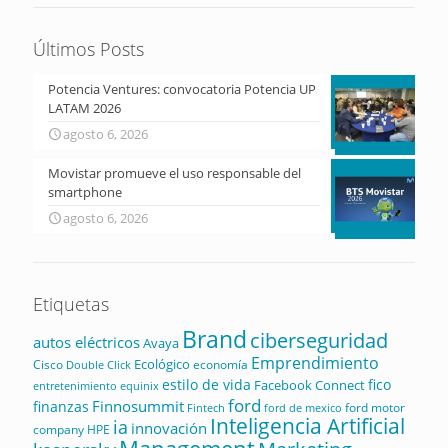
Últimos Posts
Potencia Ventures: convocatoria Potencia UP
LATAM 2026
agosto 6, 2026
Movistar promueve el uso responsable del
smartphone
agosto 6, 2026
Etiquetas
Brand
ciberseguridad
autos eléctricos
Avaya
Emprendimiento
Ecológico
Cisco
economía
Double Click
estilo de vida
fico
Facebook Connect
equinix
entretenimiento
ford
Finnosummit
finanzas
ford motor
Fintech
ford de mexico
Inteligencia Artificial
ia
innovación
company
HPE