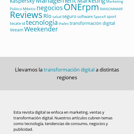
Management
Marketing
kaspersky
Marketing
ONErpm
negocios
México
Político
RANSOMWARE
Reviews
Río
seguro
software
sport
salud
SpaceX
tecnología
transformación digital
tecate id
thales
Weekender
Veeam
Llevamos la
transformación digital
a distintas
regiones
Esta revista digital se enfoca en marketing, ventas y
transformación digital. Nuestros artículos cubren temas
como tecnología, tendencias de consumo, negocios y
publicidad.