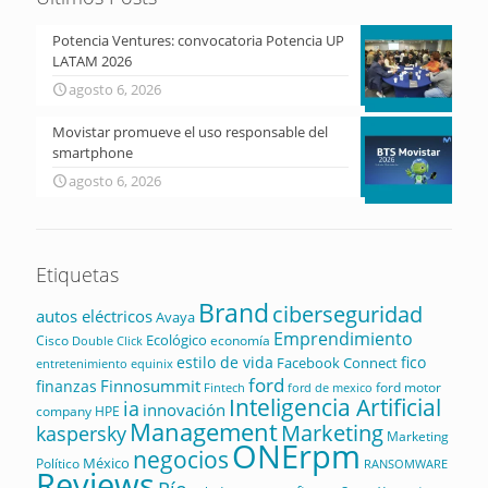
Potencia Ventures: convocatoria Potencia UP
LATAM 2026
agosto 6, 2026
Movistar promueve el uso responsable del
smartphone
agosto 6, 2026
Etiquetas
Brand
ciberseguridad
autos eléctricos
Avaya
Emprendimiento
Ecológico
Cisco
economía
Double Click
estilo de vida
fico
Facebook Connect
equinix
entretenimiento
ford
Finnosummit
finanzas
ford motor
Fintech
ford de mexico
Inteligencia Artificial
ia
innovación
company
HPE
Management
Marketing
kaspersky
Marketing
ONErpm
negocios
México
Político
RANSOMWARE
Reviews