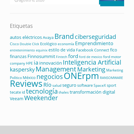
Etiquetas
Brand
ciberseguridad
autos eléctricos
Avaya
Emprendimiento
Ecológico
Cisco
economía
Double Click
estilo de vida
fico
Facebook Connect
equinix
entretenimiento
ford
Finnosummit
finanzas
ford motor
Fintech
ford de mexico
Inteligencia Artificial
ia
innovación
company
HPE
Management
Marketing
kaspersky
Marketing
ONErpm
negocios
México
Político
RANSOMWARE
Reviews
Río
seguro
software
sport
salud
SpaceX
tecnología
transformación digital
tecate id
thales
Weekender
Veeam