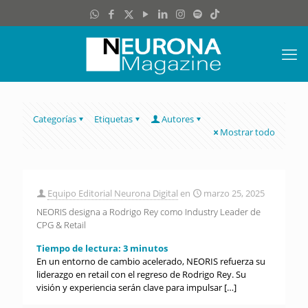
Categorías
Etiquetas
Autores
Mostrar todo
Equipo Editorial Neurona Digital
en
marzo 25, 2025
NEORIS designa a Rodrigo Rey como Industry Leader de
CPG & Retail
Tiempo de lectura:
3
minutos
En un entorno de cambio acelerado, NEORIS refuerza su
liderazgo en retail con el regreso de Rodrigo Rey. Su
visión y experiencia serán clave para impulsar
[…]