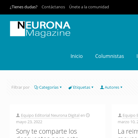
¿Tienes dudas?
Contáctanos
Únete a la comunidad
Inicio
Columnistas
Filtrar por
Categorías
Etiquetas
Autores
Equipo Editorial Neurona Digital
en
Equipo E
mayo 23, 2022
marzo 10, 
Sony te comparte los
La rei