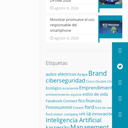
LATAM 2026
agosto 6, 2026
Movistar promueve el uso
responsable del
smartphone
agosto 6, 2026
Etiquetas
Brand
autos eléctricos
Avaya
ciberseguridad
Cisco
Double Click
Emprendimiento
Ecológico
economía
estilo de vida
equinix
entretenimiento
fico
finanzas
Facebook Connect
ford
Finnosummit
Fintech
ford de mexico
ia
innovación
ford motor company
HPE
Inteligencia Artificial
Management
kaspersky