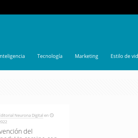
Inteligencia
Tecnología
Marketing
Estilo de vi
ditorial Neurona Digital
en
2022
nvención del