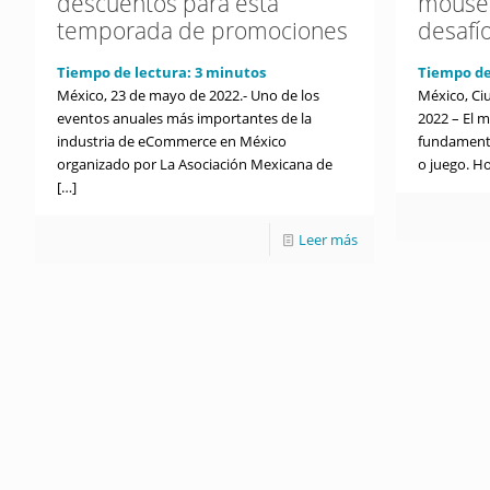
descuentos para esta
mousep
temporada de promociones
desafí
Tiempo de lectura:
3
minutos
Tiempo de
México, 23 de mayo de 2022.- Uno de los
México, Ci
eventos anuales más importantes de la
2022 – El 
industria de eCommerce en México
fundamenta
organizado por La Asociación Mexicana de
o juego. Ho
[…]
Leer más