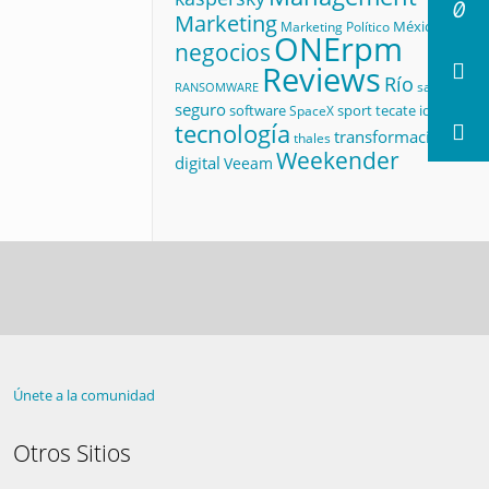
Marketing
México
Marketing Político
ONErpm
negocios
Reviews
Río
salud
RANSOMWARE
seguro
software
sport
tecate id
SpaceX
tecnología
transformación
thales
Weekender
digital
Veeam
Únete a la comunidad
Otros Sitios