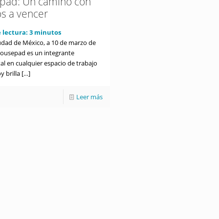
ad: Un camino con
os a vencer
 lectura:
3
minutos
udad de México, a 10 de marzo de
mousepad es un integrante
l en cualquier espacio de trabajo
y brilla
[…]
Leer más