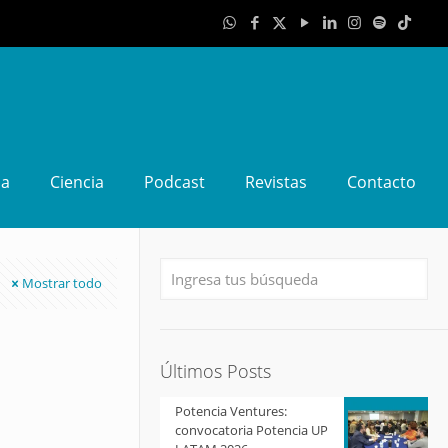
da
Ciencia
Podcast
Revistas
Contacto
Mostrar todo
Últimos Posts
Potencia Ventures:
convocatoria Potencia UP