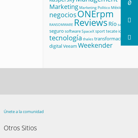
Marketing
México
Marketing Político
ONErpm
negocios
Reviews
Río
salud
RANSOMWARE
seguro
software
sport
tecate id
SpaceX
tecnología
transformación
thales
Weekender
digital
Veeam
Únete a la comunidad
Otros Sitios