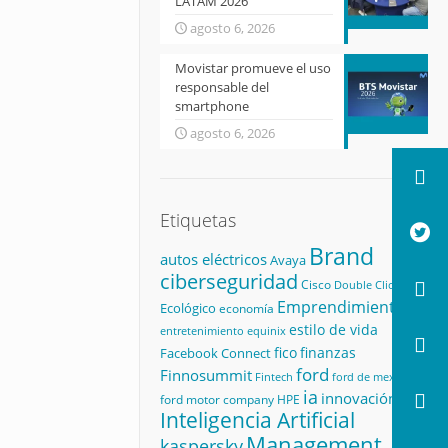
LATAM 2026
agosto 6, 2026
Movistar promueve el uso
responsable del
smartphone
agosto 6, 2026
Etiquetas
Brand
autos eléctricos
Avaya
ciberseguridad
Cisco
Double Click
Emprendimiento
Ecológico
economía
estilo de vida
equinix
entretenimiento
fico
finanzas
Facebook Connect
ford
Finnosummit
Fintech
ford de mexico
ia
innovación
ford motor company
HPE
Inteligencia Artificial
Management
kaspersky