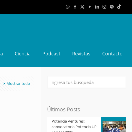
da
Ciencia
Podcast
Revistas
Contacto
Mostrar todo
Últimos Posts
Potencia Ventures:
convocatoria Potencia UP