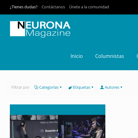
¿Tienes dudas?
Contáctanos
Únete a la comunidad
Inicio
Columnistas
Filtrar por
Categorías
Etiquetas
Autores