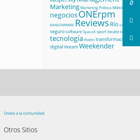
Marketing
México
Marketing Político
ONErpm
negocios
Reviews
Río
salud
RANSOMWARE
seguro
software
sport
tecate id
SpaceX
tecnología
transformación
thales
Weekender
digital
Veeam
Únete a la comunidad
Otros Sitios