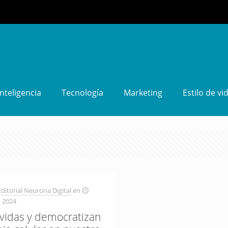
Inteligencia
Tecnología
Marketing
Estilo de vi
ditorial Neurona Digital
en
, 2024
 vidas y democratizan