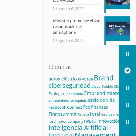
LATAM 2026
agosto 6, 2026
Movistar promueve el uso
responsable del
smartphone
agosto 6, 2026
Etiquetas
Brand
autos eléctricos
Avaya
ciberseguridad
Cisco
Double Click
Emprendimiento
Ecológico
economía
estilo de vida
equinix
entretenimiento
fico
finanzas
Facebook Connect
ford
Finnosummit
Fintech
ford de mexico
ia
innovación
ford motor company
HPE
Inteligencia Artificial
Management
kaspersky