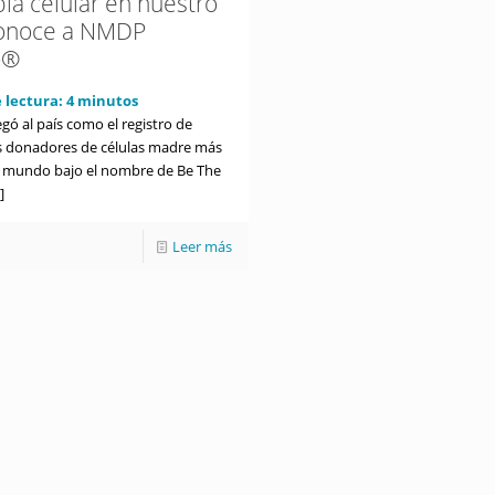
pia celular en nuestro
conoce a NMDP
o®
 lectura:
4
minutos
gó al país como el registro de
s donadores de células madre más
l mundo bajo el nombre de Be The
]
Leer más