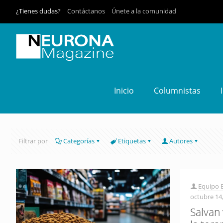
¿Tienes dudas?
Contáctanos
Únete a la comunidad
Inicio
Columnistas
Filtrar por
Categorías
Etiquetas
Autores
Equipo E
octubre 14
Salvan