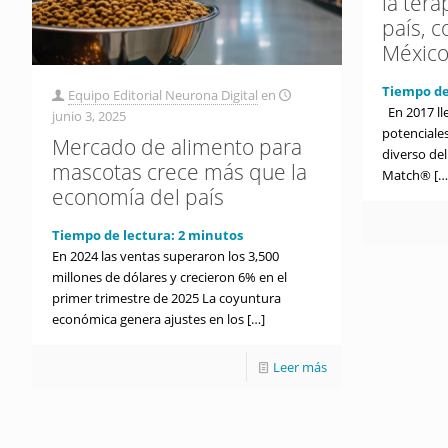
la tera
país, 
Méxic
Tiempo de
Equipo Editorial Neurona Digital
en
En 2017 lle
junio 3, 2025
potenciale
Mercado de alimento para
diverso de
mascotas crece más que la
Match®
[…
economía del país
Tiempo de lectura:
2
minutos
En 2024 las ventas superaron los 3,500
millones de dólares y crecieron 6% en el
primer trimestre de 2025 La coyuntura
económica genera ajustes en los
[…]
Leer más