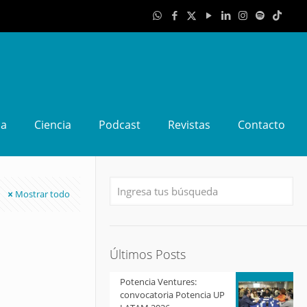
da
Ciencia
Podcast
Revistas
Contacto
Mostrar todo
Últimos Posts
Potencia Ventures:
convocatoria Potencia UP