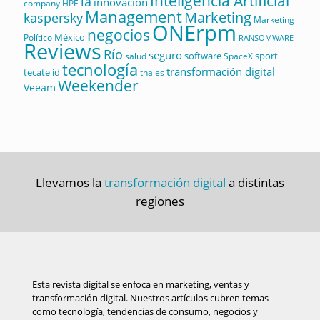
Inteligencia Artificial
ia
innovación
company
HPE
Management
Marketing
kaspersky
Marketing
ONErpm
negocios
México
Político
RANSOMWARE
Reviews
Río
seguro
software
sport
salud
SpaceX
tecnología
transformación digital
tecate id
thales
Weekender
Veeam
Llevamos la
transformación digital
a distintas
regiones
Esta revista digital se enfoca en marketing, ventas y
transformación digital. Nuestros artículos cubren temas
como tecnología, tendencias de consumo, negocios y