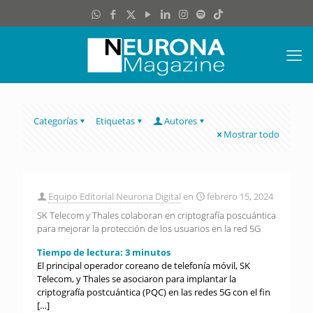
Categorías
Etiquetas
Autores
Mostrar todo
Equipo Editorial Neurona Digital
en
febrero 15, 2024
SK Telecom y Thales colaboran en criptografía poscuántica
para mejorar la protección de los usuarios en la red 5G
Tiempo de lectura:
3
minutos
El principal operador coreano de telefonía móvil, SK
Telecom, y Thales se asociaron para implantar la
criptografía postcuántica (PQC) en las redes 5G con el fin
[…]