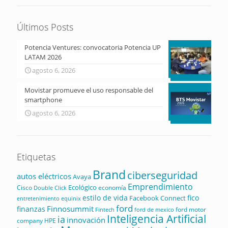
Últimos Posts
Potencia Ventures: convocatoria Potencia UP
LATAM 2026
agosto 6, 2026
Movistar promueve el uso responsable del
smartphone
agosto 6, 2026
Etiquetas
Brand
ciberseguridad
autos eléctricos
Avaya
Emprendimiento
Ecológico
Cisco
economía
Double Click
estilo de vida
fico
Facebook Connect
equinix
entretenimiento
ford
Finnosummit
finanzas
ford motor
Fintech
ford de mexico
Inteligencia Artificial
ia
innovación
company
HPE