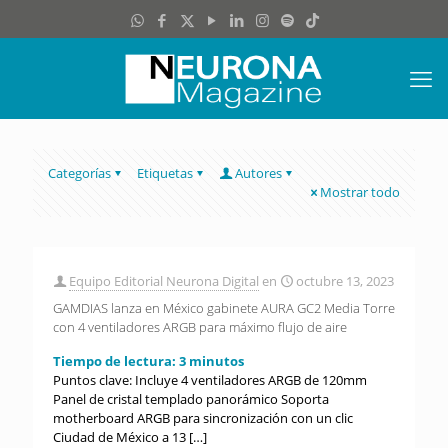
Categorías
Etiquetas
Autores
Mostrar todo
Equipo Editorial Neurona Digital
en
octubre 13, 2023
GAMDIAS lanza en México gabinete AURA GC2 Media Torre
con 4 ventiladores ARGB para máximo flujo de aire
Tiempo de lectura:
3
minutos
Puntos clave: Incluye 4 ventiladores ARGB de 120mm
Panel de cristal templado panorámico Soporta
motherboard ARGB para sincronización con un clic
Ciudad de México a 13
[…]