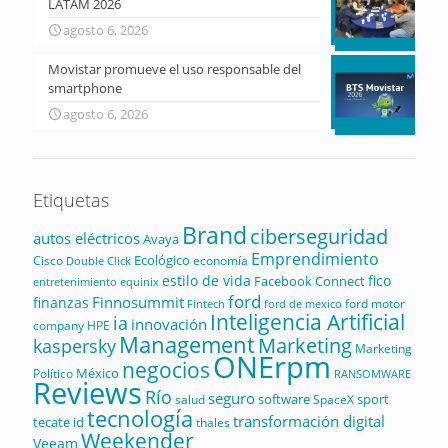
LATAM 2026
agosto 6, 2026
Movistar promueve el uso responsable del
smartphone
agosto 6, 2026
Etiquetas
Brand
ciberseguridad
autos eléctricos
Avaya
Emprendimiento
Ecológico
Cisco
economía
Double Click
estilo de vida
fico
Facebook Connect
equinix
entretenimiento
ford
Finnosummit
finanzas
ford motor
Fintech
ford de mexico
Inteligencia Artificial
ia
innovación
company
HPE
Management
Marketing
kaspersky
Marketing
ONErpm
negocios
México
Político
RANSOMWARE
Reviews
Río
seguro
software
sport
salud
SpaceX
tecnología
transformación digital
tecate id
thales
Weekender
Veeam