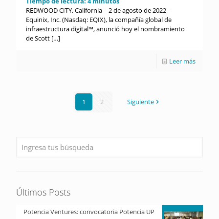
Tiempo de lectura:
4
minutos
REDWOOD CITY, California – 2 de agosto de 2022 –
Equinix, Inc. (Nasdaq: EQIX), la compañía global de
infraestructura digital™, anunció hoy el nombramiento
de Scott
[…]
Leer más
1
2
Siguiente
Últimos Posts
Potencia Ventures: convocatoria Potencia UP