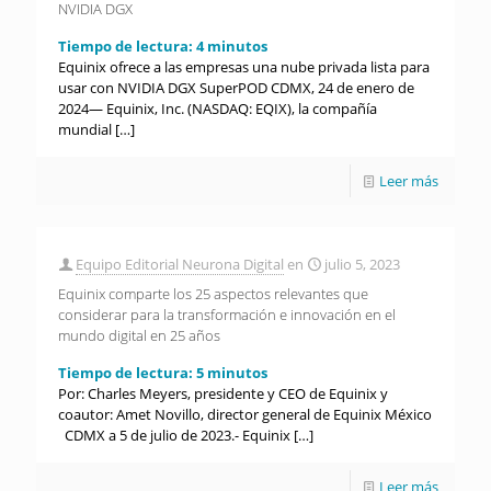
NVIDIA DGX
Tiempo de lectura:
4
minutos
Equinix ofrece a las empresas una nube privada lista para
usar con NVIDIA DGX SuperPOD CDMX, 24 de enero de
2024— Equinix, Inc. (NASDAQ: EQIX), la compañía
mundial
[…]
Leer más
Equipo Editorial Neurona Digital
en
julio 5, 2023
Equinix comparte los 25 aspectos relevantes que
considerar para la transformación e innovación en el
mundo digital en 25 años
Tiempo de lectura:
5
minutos
Por: Charles Meyers, presidente y CEO de Equinix y
coautor: Amet Novillo, director general de Equinix México
CDMX a 5 de julio de 2023.- Equinix
[…]
Leer más