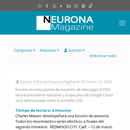
Categorías
Etiquetas
Autores
Mostrar todo
Equipo Editorial Neurona Digital
en
marzo 13, 2024
Equinix anuncia planes de sucesión de liderazgo: el CEO
será el presidente ejecutivo y la ejecutiva de Google Cloud
será seleccionada como la próxima CEO
Tiempo de lectura:
4
minutos
Charles Meyers desempeñará una función de asesoría;
Todos los movimientos serán efectivos a finales del
segundo trimestre REDWOOD CITY, Calif. – 12 de marzo,