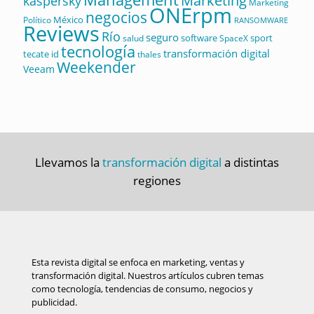
Marketing
kaspersky
Marketing
ONErpm
negocios
México
Político
RANSOMWARE
Reviews
Río
seguro
software
sport
salud
SpaceX
tecnología
transformación digital
tecate id
thales
Weekender
Veeam
Llevamos la
transformación digital
a distintas
regiones
Esta revista digital se enfoca en marketing, ventas y
transformación digital. Nuestros artículos cubren temas
como tecnología, tendencias de consumo, negocios y
publicidad.