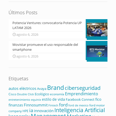
Últimos Posts
Potencia Ventures: convocatoria Potencia UP
LATAM 2026
agosto 6, 2026
Movistar promueve el uso responsable del
smartphone
agosto 6, 2026
Etiquetas
Brand
ciberseguridad
autos eléctricos
Avaya
Emprendimiento
Ecológico
Cisco
economía
Double Click
estilo de vida
fico
Facebook Connect
equinix
entretenimiento
ford
Finnosummit
finanzas
ford motor
Fintech
ford de mexico
Inteligencia Artificial
ia
innovación
company
HPE
Management