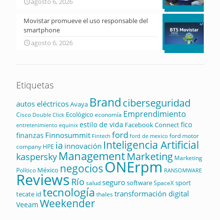
agosto 6, 2026
Movistar promueve el uso responsable del
smartphone
agosto 6, 2026
Etiquetas
Brand
ciberseguridad
autos eléctricos
Avaya
Emprendimiento
Ecológico
Cisco
economía
Double Click
estilo de vida
fico
Facebook Connect
equinix
entretenimiento
ford
Finnosummit
finanzas
ford motor
Fintech
ford de mexico
Inteligencia Artificial
ia
innovación
company
HPE
Management
Marketing
kaspersky
Marketing
ONErpm
negocios
México
Político
RANSOMWARE
Reviews
Río
seguro
software
sport
salud
SpaceX
tecnología
transformación digital
tecate id
thales
Weekender
Veeam