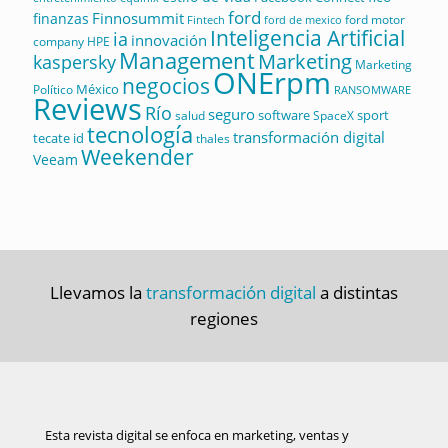
ford
Finnosummit
finanzas
ford motor
Fintech
ford de mexico
Inteligencia Artificial
ia
innovación
company
HPE
Management
Marketing
kaspersky
Marketing
ONErpm
negocios
México
Político
RANSOMWARE
Reviews
Río
seguro
software
sport
salud
SpaceX
tecnología
transformación digital
tecate id
thales
Weekender
Veeam
Llevamos la
transformación digital
a distintas
regiones
Esta revista digital se enfoca en marketing, ventas y