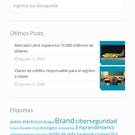
Últimos Posts
Mercado Libre supera los 10 000 millones de
dólares
agosto 5, 2026
Claves de crédito responsable para el regreso
a clases
agosto 5, 2026
Etiquetas
Brand
ciberseguridad
autos eléctricos
Avaya
Emprendimiento
Ecológico
Cisco
economía
Double Click
estilo de vida
fico
Facebook Connect
equinix
entretenimiento