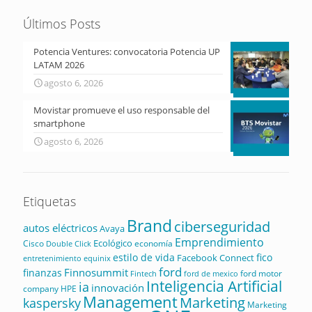
Últimos Posts
Potencia Ventures: convocatoria Potencia UP
LATAM 2026
agosto 6, 2026
Movistar promueve el uso responsable del
smartphone
agosto 6, 2026
Etiquetas
Brand
ciberseguridad
autos eléctricos
Avaya
Emprendimiento
Ecológico
Cisco
economía
Double Click
estilo de vida
fico
Facebook Connect
equinix
entretenimiento
ford
Finnosummit
finanzas
ford motor
Fintech
ford de mexico
Inteligencia Artificial
ia
innovación
company
HPE
Management
Marketing
kaspersky
Marketing