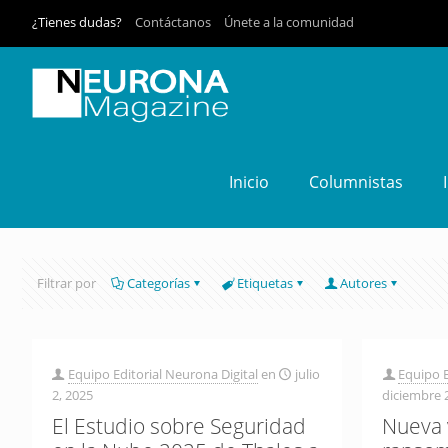
¿Tienes dudas?
Contáctanos
Únete a la comunidad
Inicio
Columnistas
Filtrar por
Categorías
Etiquetas
Autores
Equipo Editorial Neurona Digital
en
julio
Equipo E
2, 2025
diciembre 
El Estudio sobre Seguridad
Nueva 