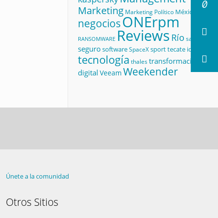
Marketing
México
Marketing Político
ONErpm
negocios
Reviews
Río
salud
RANSOMWARE
seguro
software
sport
tecate id
SpaceX
tecnología
transformación
thales
Weekender
digital
Veeam
Únete a la comunidad
Otros Sitios