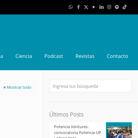
da
Ciencia
Podcast
Revistas
Contacto
Mostrar todo
Últimos Posts
Potencia Ventures:
convocatoria Potencia UP