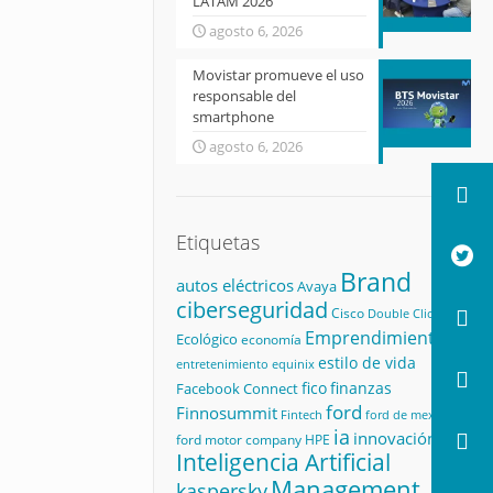
LATAM 2026
agosto 6, 2026
Movistar promueve el uso
responsable del
smartphone
agosto 6, 2026
Etiquetas
Brand
autos eléctricos
Avaya
ciberseguridad
Cisco
Double Click
Emprendimiento
Ecológico
economía
estilo de vida
equinix
entretenimiento
fico
finanzas
Facebook Connect
ford
Finnosummit
Fintech
ford de mexico
ia
innovación
ford motor company
HPE
Inteligencia Artificial
Management
kaspersky