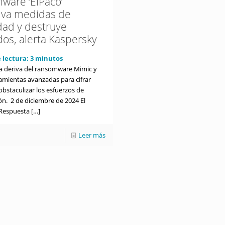
ware ‘ElPaco’
iva medidas de
dad y destruye
dos, alerta Kaspersky
 lectura:
3
minutos
 deriva del ransomware Mimic y
ramientas avanzadas para cifrar
obstaculizar los esfuerzos de
ón. 2 de diciembre de 2024 El
Respuesta
[…]
Leer más