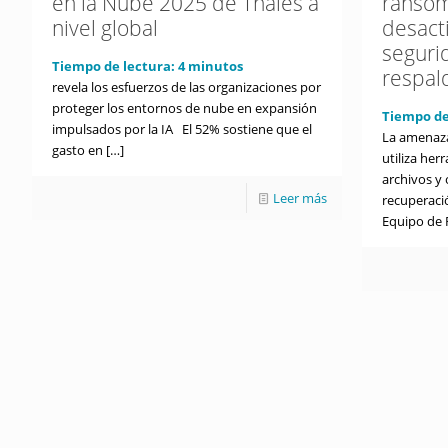
en la Nube 2025 de Thales a
ransom
nivel global
desact
seguri
Tiempo de lectura:
4
minutos
respal
revela los esfuerzos de las organizaciones por
proteger los entornos de nube en expansión
Tiempo de
impulsados por la IA El 52% sostiene que el
La amenaza
gasto en
[…]
utiliza her
archivos y 
Leer más
recuperaci
Equipo de 