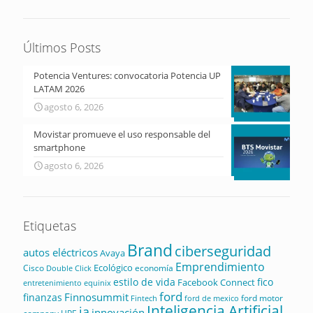
Últimos Posts
Potencia Ventures: convocatoria Potencia UP
LATAM 2026
agosto 6, 2026
Movistar promueve el uso responsable del
smartphone
agosto 6, 2026
Etiquetas
Brand
ciberseguridad
autos eléctricos
Avaya
Emprendimiento
Ecológico
Cisco
economía
Double Click
estilo de vida
fico
Facebook Connect
equinix
entretenimiento
ford
Finnosummit
finanzas
ford motor
Fintech
ford de mexico
Inteligencia Artificial
ia
innovación