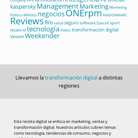
company
HPE
Management
Marketing
kaspersky
Marketing
ONErpm
negocios
México
Político
RANSOMWARE
Reviews
Río
seguro
software
sport
salud
SpaceX
tecnología
transformación digital
tecate id
thales
Weekender
Veeam
Llevamos la
transformación digital
a distintas
regiones
Esta revista digital se enfoca en marketing, ventas y
transformación digital. Nuestros artículos cubren temas
como tecnología, tendencias de consumo, negocios y