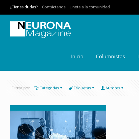
¿Tienes dudas?
Contáctanos
Únete a la comunidad
Inicio
Columnistas
Filtrar por
Categorías
Etiquetas
Autores