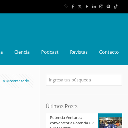
da
Ciencia
Podcast
Revistas
Contacto
Mostrar todo
Últimos Posts
Potencia Ventures:
convocatoria Potencia UP