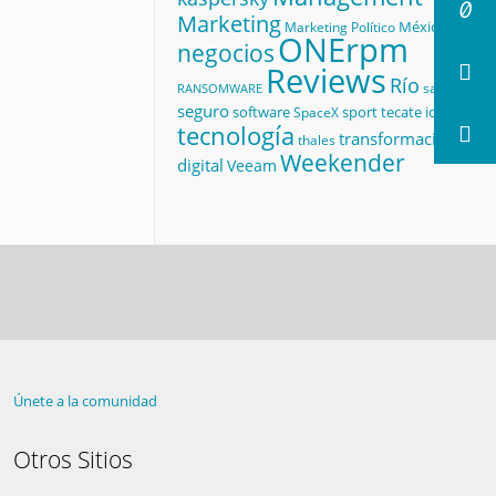
Marketing
México
Marketing Político
ONErpm
negocios
Reviews
Río
salud
RANSOMWARE
seguro
software
sport
tecate id
SpaceX
tecnología
transformación
thales
Weekender
digital
Veeam
Únete a la comunidad
Otros Sitios