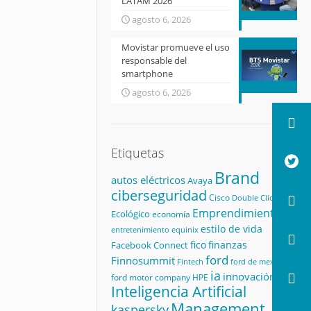
LATAM 2026
agosto 6, 2026
Movistar promueve el uso
responsable del
smartphone
agosto 6, 2026
Etiquetas
Brand
autos eléctricos
Avaya
ciberseguridad
Cisco
Double Click
Emprendimiento
Ecológico
economía
estilo de vida
equinix
entretenimiento
fico
finanzas
Facebook Connect
ford
Finnosummit
Fintech
ford de mexico
ia
innovación
ford motor company
HPE
Inteligencia Artificial
Management
kaspersky