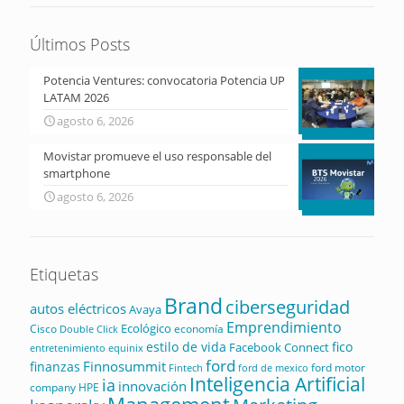
Últimos Posts
Potencia Ventures: convocatoria Potencia UP
LATAM 2026
agosto 6, 2026
Movistar promueve el uso responsable del
smartphone
agosto 6, 2026
Etiquetas
Brand
ciberseguridad
autos eléctricos
Avaya
Emprendimiento
Ecológico
Cisco
economía
Double Click
estilo de vida
fico
Facebook Connect
equinix
entretenimiento
ford
Finnosummit
finanzas
ford motor
Fintech
ford de mexico
Inteligencia Artificial
ia
innovación
company
HPE