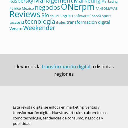
Management
Marketing
kaspersky
Marketing
ONErpm
negocios
México
Político
RANSOMWARE
Reviews
Río
seguro
software
sport
salud
SpaceX
tecnología
transformación digital
tecate id
thales
Weekender
Veeam
Llevamos la
transformación digital
a distintas
regiones
Esta revista digital se enfoca en marketing, ventas y
transformación digital. Nuestros artículos cubren temas
como tecnología, tendencias de consumo, negocios y
publicidad.