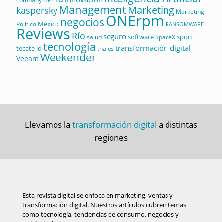
company
HPE
Management
Marketing
kaspersky
Marketing
ONErpm
negocios
México
Político
RANSOMWARE
Reviews
Río
seguro
software
sport
salud
SpaceX
tecnología
transformación digital
tecate id
thales
Weekender
Veeam
Llevamos la
transformación digital
a distintas
regiones
Esta revista digital se enfoca en marketing, ventas y
transformación digital. Nuestros artículos cubren temas
como tecnología, tendencias de consumo, negocios y