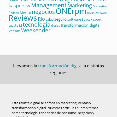
company
HPE
Management
Marketing
kaspersky
Marketing
ONErpm
negocios
México
Político
RANSOMWARE
Reviews
Río
seguro
software
sport
salud
SpaceX
tecnología
transformación digital
tecate id
thales
Weekender
Veeam
Llevamos la
transformación digital
a distintas
regiones
Esta revista digital se enfoca en marketing, ventas y
transformación digital. Nuestros artículos cubren temas
como tecnología, tendencias de consumo, negocios y