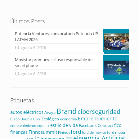
Últimos Posts
Potencia Ventures: convocatoria Potencia UP
LATAM 2026
agosto 6, 2026
Movistar promueve el uso responsable del
smartphone
agosto 6, 2026
Etiquetas
Brand
ciberseguridad
autos eléctricos
Avaya
Emprendimiento
Ecológico
Cisco
economía
Double Click
estilo de vida
fico
Facebook Connect
equinix
entretenimiento
ford
Finnosummit
finanzas
ford motor
Fintech
ford de mexico
Inteligencia Artificial
ia
innovación