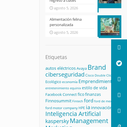
regreso a clases
agosto 5, 2026
Alimentación felina
personalizada
agosto 5, 2026
Etiquetas
Brand
autos eléctricos
Avaya
ciberseguridad
Cisco
Double Click
Emprendimiento
Ecológico
economía
estilo de vida
equinix
entretenimiento
fico
finanzas
Facebook Connect
ford
Finnosummit
ford de mexico
Fintech
ia
innovación
ford motor company
HPE
Inteligencia Artificial
Management
kaspersky