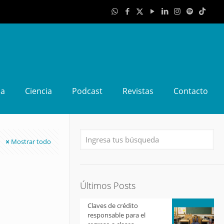
da
Ciencia
Podcast
Revistas
Contacto
Mostrar todo
Últimos Posts
Claves de crédito
responsable para el