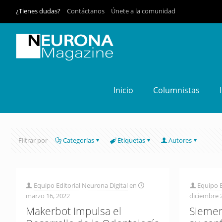
¿Tienes dudas?
Contáctanos
Únete a la comunidad
Inicio
Columnistas
Filtrar por
Categorías
Etiquetas
Autores
Equipo Editorial Neurona Digital
en
Equipo E
marzo 16, 2022
diciembre 
Makerbot Impulsa el
Siemen