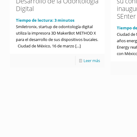
Desarrollo de la Odontología
su con
Digital
inaugur
SEnter
Tiempo de lectura:
3
minutos
Smiletronix, startup de odontología digital
Tiempo de
utiliza la impresora 3D MakerBot METHOD X
Ciudad de 
para el desarrollo de sus dispositivos bucales.
años energ
Ciudad de México, 16 de marzo
[…]
Energy rea
con México
Leer más