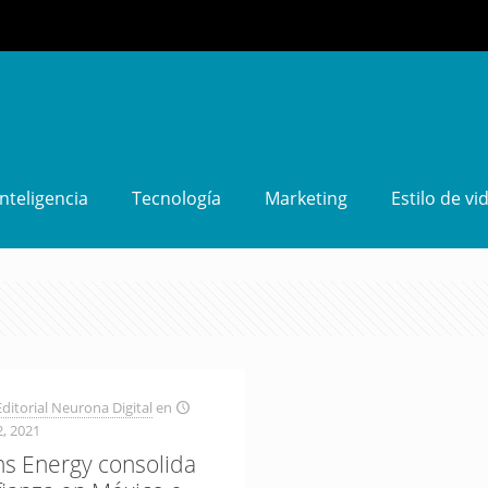
Inteligencia
Tecnología
Marketing
Estilo de vi
ditorial Neurona Digital
en
2, 2021
s Energy consolida