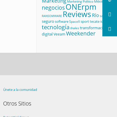
Marketing
México
Marketing Político
ONErpm
negocios
Reviews
Río
salud
RANSOMWARE
seguro
software
sport
tecate id
SpaceX
tecnología
transformación
thales
Weekender
digital
Veeam
Únete a la comunidad
Otros Sitios