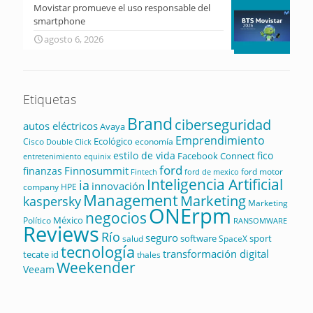
Movistar promueve el uso responsable del
smartphone
agosto 6, 2026
Etiquetas
Brand
ciberseguridad
autos eléctricos
Avaya
Emprendimiento
Ecológico
Cisco
economía
Double Click
estilo de vida
fico
Facebook Connect
equinix
entretenimiento
ford
Finnosummit
finanzas
ford motor
Fintech
ford de mexico
Inteligencia Artificial
ia
innovación
company
HPE
Management
Marketing
kaspersky
Marketing
ONErpm
negocios
México
Político
RANSOMWARE
Reviews
Río
seguro
software
sport
salud
SpaceX
tecnología
transformación digital
tecate id
thales
Weekender
Veeam