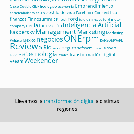
Avaya
Emprendimiento
Ecológico
Cisco
economía
Double Click
estilo de vida
fico
Facebook Connect
equinix
entretenimiento
ford
Finnosummit
finanzas
ford motor
Fintech
ford de mexico
Inteligencia Artificial
ia
innovación
company
HPE
Management
Marketing
kaspersky
Marketing
ONErpm
negocios
México
Político
RANSOMWARE
Reviews
Río
seguro
software
sport
salud
SpaceX
tecnología
transformación digital
tecate id
thales
Weekender
Veeam
Llevamos la
transformación digital
a distintas
regiones