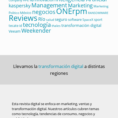
company
HPE
Management
Marketing
kaspersky
Marketing
ONErpm
negocios
México
Político
RANSOMWARE
Reviews
Río
seguro
software
sport
salud
SpaceX
tecnología
transformación digital
tecate id
thales
Weekender
Veeam
Llevamos la
transformación digital
a distintas
regiones
Esta revista digital se enfoca en marketing, ventas y
transformación digital. Nuestros artículos cubren temas
como tecnología, tendencias de consumo, negocios y