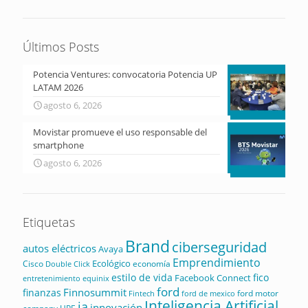
Últimos Posts
Potencia Ventures: convocatoria Potencia UP
LATAM 2026
agosto 6, 2026
Movistar promueve el uso responsable del
smartphone
agosto 6, 2026
Etiquetas
Brand
ciberseguridad
autos eléctricos
Avaya
Emprendimiento
Ecológico
Cisco
economía
Double Click
estilo de vida
fico
Facebook Connect
equinix
entretenimiento
ford
Finnosummit
finanzas
ford motor
Fintech
ford de mexico
Inteligencia Artificial
ia
innovación