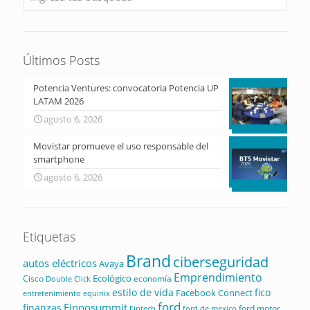
Últimos Posts
Potencia Ventures: convocatoria Potencia UP
LATAM 2026
agosto 6, 2026
Movistar promueve el uso responsable del
smartphone
agosto 6, 2026
Etiquetas
Brand
ciberseguridad
autos eléctricos
Avaya
Emprendimiento
Ecológico
Cisco
economía
Double Click
estilo de vida
fico
Facebook Connect
equinix
entretenimiento
ford
Finnosummit
finanzas
ford motor
Fintech
ford de mexico