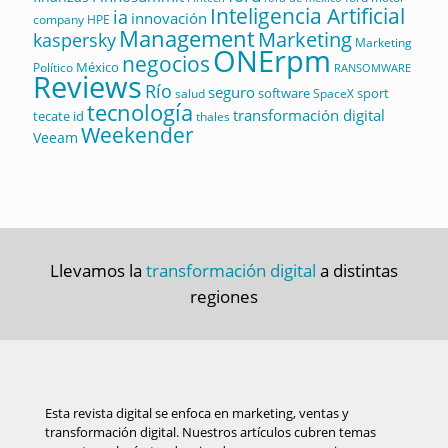
Inteligencia Artificial
ia
innovación
company
HPE
Management
Marketing
kaspersky
Marketing
ONErpm
negocios
México
Político
RANSOMWARE
Reviews
Río
seguro
software
sport
salud
SpaceX
tecnología
transformación digital
tecate id
thales
Weekender
Veeam
Llevamos la
transformación digital
a distintas
regiones
Esta revista digital se enfoca en marketing, ventas y
transformación digital. Nuestros artículos cubren temas