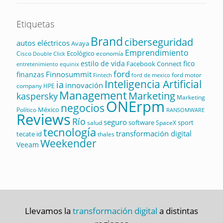
Etiquetas
Brand
ciberseguridad
autos eléctricos
Avaya
Emprendimiento
Ecológico
Cisco
economía
Double Click
estilo de vida
fico
Facebook Connect
equinix
entretenimiento
ford
Finnosummit
finanzas
ford motor
Fintech
ford de mexico
Inteligencia Artificial
ia
innovación
company
HPE
Management
Marketing
kaspersky
Marketing
ONErpm
negocios
México
Político
RANSOMWARE
Reviews
Río
seguro
software
sport
salud
SpaceX
tecnología
transformación digital
tecate id
thales
Weekender
Veeam
Llevamos la
transformación digital
a distintas