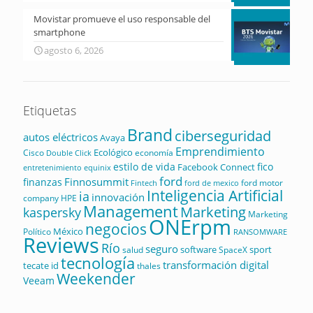
Movistar promueve el uso responsable del
smartphone
agosto 6, 2026
Etiquetas
Brand
ciberseguridad
autos eléctricos
Avaya
Emprendimiento
Ecológico
Cisco
economía
Double Click
estilo de vida
fico
Facebook Connect
equinix
entretenimiento
ford
Finnosummit
finanzas
ford motor
Fintech
ford de mexico
Inteligencia Artificial
ia
innovación
company
HPE
Management
Marketing
kaspersky
Marketing
ONErpm
negocios
México
Político
RANSOMWARE
Reviews
Río
seguro
software
sport
salud
SpaceX
tecnología
transformación digital
tecate id
thales
Weekender
Veeam