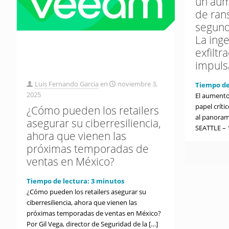
un aum
de ran
segund
La inge
exfiltr
impuls
Luis Fernando Garcia
en
noviembre 3,
Tiempo de
2025
El aumento 
papel críti
¿Cómo pueden los retailers
al panoram
asegurar su ciberresiliencia,
SEATTLE – 
ahora que vienen las
próximas temporadas de
ventas en México?
Tiempo de lectura:
3
minutos
¿Cómo pueden los retailers asegurar su
ciberresiliencia, ahora que vienen las
próximas temporadas de ventas en México?
Por Gil Vega, director de Seguridad de la
[…]