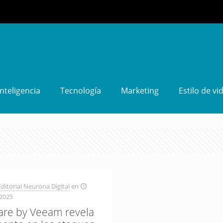
Inteligencia
Tecnología
Marketing
Estilo de vi
ditorial Neurona Digital
en
 2025
re by Veeam revela