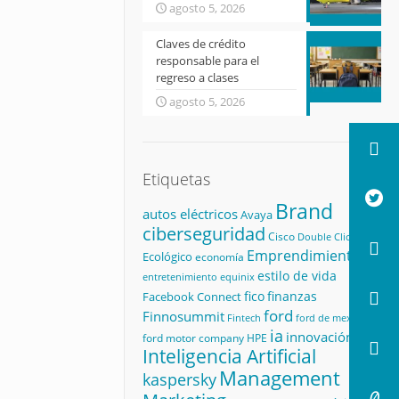
agosto 5, 2026
Claves de crédito
responsable para el
regreso a clases
agosto 5, 2026
Etiquetas
Brand
autos eléctricos
Avaya
ciberseguridad
Cisco
Double Click
Emprendimiento
Ecológico
economía
estilo de vida
equinix
entretenimiento
fico
finanzas
Facebook Connect
ford
Finnosummit
Fintech
ford de mexico
ia
innovación
ford motor company
HPE
Inteligencia Artificial
Management
kaspersky