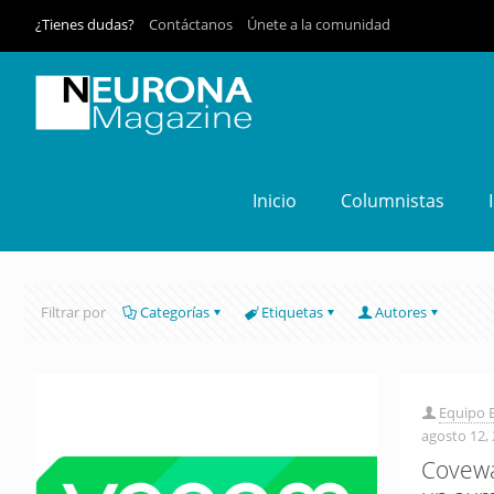
¿Tienes dudas?
Contáctanos
Únete a la comunidad
Inicio
Columnistas
Filtrar por
Categorías
Etiquetas
Autores
Equipo E
agosto 12,
Covewa