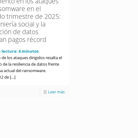
ento en los ataques
somware en el
o trimestre de 2025:
niería social y la
ación de datos
an pagos récord
 lectura:
4
minutos
de los ataques dirigidos resalta el
co de la resiliencia de datos frente
a actual del ransomware.
12 de
[…]
Leer más