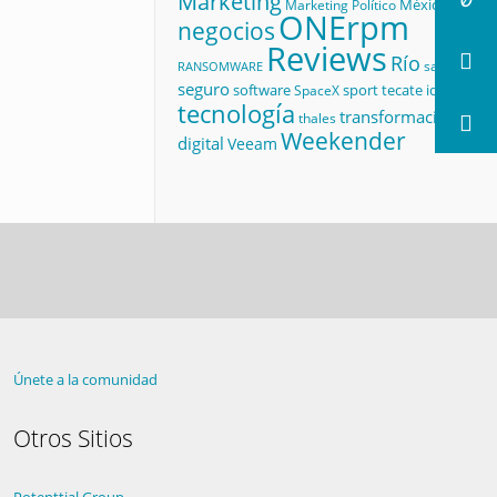
Marketing
México
Marketing Político
ONErpm
negocios
Reviews
Río
salud
RANSOMWARE
seguro
software
sport
tecate id
SpaceX
tecnología
transformación
thales
Weekender
digital
Veeam
Únete a la comunidad
Otros Sitios