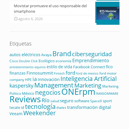
Movistar promueve el uso responsable del
smartphone
agosto 6, 2026
Etiquetas
Brand
ciberseguridad
autos eléctricos
Avaya
Emprendimiento
Ecológico
Cisco
economía
Double Click
estilo de vida
fico
Facebook Connect
equinix
entretenimiento
ford
Finnosummit
finanzas
ford motor
Fintech
ford de mexico
Inteligencia Artificial
ia
innovación
company
HPE
Management
Marketing
kaspersky
Marketing
ONErpm
negocios
México
Político
RANSOMWARE
Reviews
Río
seguro
software
sport
salud
SpaceX
tecnología
transformación digital
tecate id
thales
Weekender
Veeam