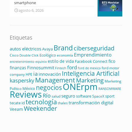
smartphone
agosto 6, 2026
Etiquetas
Brand
ciberseguridad
autos eléctricos
Avaya
Emprendimiento
Ecológico
Cisco
economía
Double Click
estilo de vida
fico
Facebook Connect
equinix
entretenimiento
ford
Finnosummit
finanzas
ford motor
Fintech
ford de mexico
Inteligencia Artificial
ia
innovación
company
HPE
Management
Marketing
kaspersky
Marketing
ONErpm
negocios
México
Político
RANSOMWARE
Reviews
Río
seguro
software
sport
salud
SpaceX
tecnología
transformación digital
tecate id
thales
Weekender
Veeam