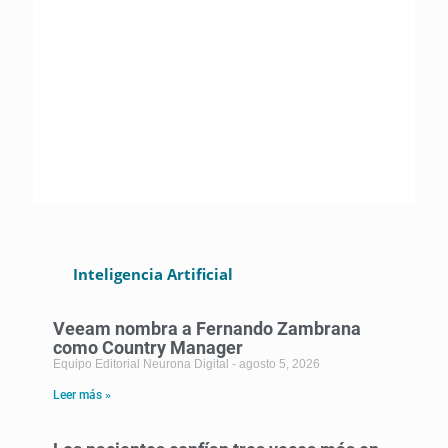
Educación
Est
Potencia Ventures: convocatoria
Mov
Potencia UP LATAM 2026
res
Inteligencia Artificial
Veeam nombra a Fernando Zambrana
como Country Manager
Equipo Editorial Neurona Digital
agosto 5, 2026
Leer más »