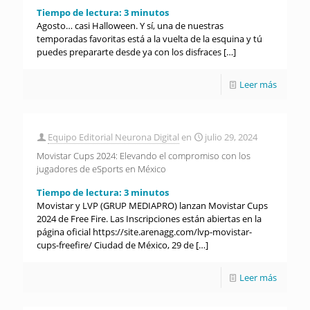
Tiempo de lectura:
3
minutos
Agosto… casi Halloween. Y sí, una de nuestras
temporadas favoritas está a la vuelta de la esquina y tú
puedes prepararte desde ya con los disfraces
[…]
Leer más
Equipo Editorial Neurona Digital
en
julio 29, 2024
Movistar Cups 2024: Elevando el compromiso con los
jugadores de eSports en México
Tiempo de lectura:
3
minutos
Movistar y LVP (GRUP MEDIAPRO) lanzan Movistar Cups
2024 de Free Fire. Las Inscripciones están abiertas en la
página oficial https://site.arenagg.com/lvp-movistar-
cups-freefire/ Ciudad de México, 29 de
[…]
Leer más