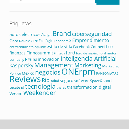
Etiquetas
Brand
ciberseguridad
autos eléctricos
Avaya
Emprendimiento
Ecológico
Cisco
economía
Double Click
estilo de vida
fico
Facebook Connect
equinix
entretenimiento
ford
Finnosummit
finanzas
ford motor
Fintech
ford de mexico
Inteligencia Artificial
ia
innovación
company
HPE
Management
Marketing
kaspersky
Marketing
ONErpm
negocios
México
Político
RANSOMWARE
Reviews
Río
seguro
software
sport
salud
SpaceX
tecnología
transformación digital
tecate id
thales
Weekender
Veeam