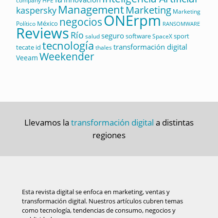
company
HPE
Management
Marketing
kaspersky
Marketing
ONErpm
negocios
México
Político
RANSOMWARE
Reviews
Río
seguro
software
sport
salud
SpaceX
tecnología
transformación digital
tecate id
thales
Weekender
Veeam
Llevamos la
transformación digital
a distintas
regiones
Esta revista digital se enfoca en marketing, ventas y
transformación digital. Nuestros artículos cubren temas
como tecnología, tendencias de consumo, negocios y