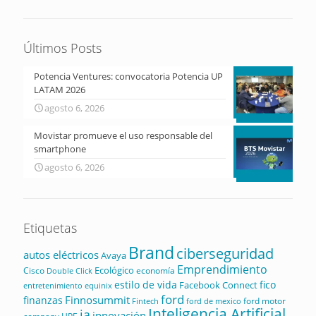
Últimos Posts
Potencia Ventures: convocatoria Potencia UP
LATAM 2026
agosto 6, 2026
Movistar promueve el uso responsable del
smartphone
agosto 6, 2026
Etiquetas
Brand
ciberseguridad
autos eléctricos
Avaya
Emprendimiento
Ecológico
Cisco
economía
Double Click
estilo de vida
fico
Facebook Connect
equinix
entretenimiento
ford
Finnosummit
finanzas
ford motor
Fintech
ford de mexico
Inteligencia Artificial
ia
innovación