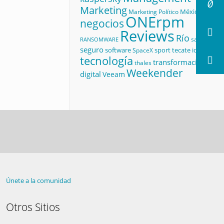
Marketing
México
Marketing Político
ONErpm
negocios
Reviews
Río
salud
RANSOMWARE
seguro
software
sport
tecate id
SpaceX
tecnología
transformación
thales
Weekender
digital
Veeam
Únete a la comunidad
Otros Sitios