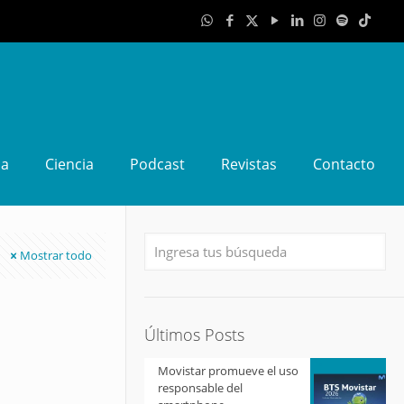
da
Ciencia
Podcast
Revistas
Contacto
Mostrar todo
Últimos Posts
Movistar promueve el uso
responsable del