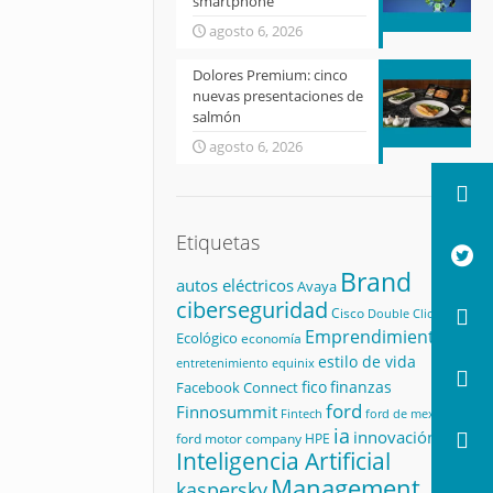
smartphone
agosto 6, 2026
Dolores Premium: cinco
nuevas presentaciones de
salmón
agosto 6, 2026
Etiquetas
Brand
autos eléctricos
Avaya
ciberseguridad
Cisco
Double Click
Emprendimiento
Ecológico
economía
estilo de vida
equinix
entretenimiento
fico
finanzas
Facebook Connect
ford
Finnosummit
Fintech
ford de mexico
ia
innovación
ford motor company
HPE
Inteligencia Artificial
Management
kaspersky