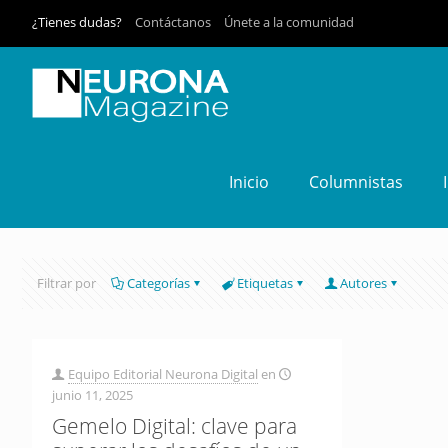
¿Tienes dudas?
Contáctanos
Únete a la comunidad
Inicio
Columnistas
Filtrar por
Categorías
Etiquetas
Autores
Equipo Editorial Neurona Digital
en
junio 11, 2025
Gemelo Digital: clave para