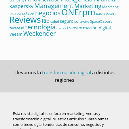
company
HPE
Management
Marketing
kaspersky
Marketing
ONErpm
negocios
México
Político
RANSOMWARE
Reviews
Río
seguro
software
sport
salud
SpaceX
tecnología
transformación digital
tecate id
thales
Weekender
Veeam
Llevamos la
transformación digital
a distintas
regiones
Esta revista digital se enfoca en marketing, ventas y
transformación digital. Nuestros artículos cubren temas
como tecnología, tendencias de consumo, negocios y