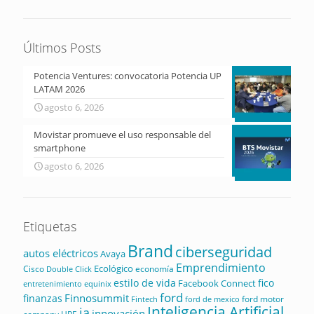
Últimos Posts
Potencia Ventures: convocatoria Potencia UP
LATAM 2026
agosto 6, 2026
Movistar promueve el uso responsable del
smartphone
agosto 6, 2026
Etiquetas
Brand
ciberseguridad
autos eléctricos
Avaya
Emprendimiento
Ecológico
Cisco
economía
Double Click
estilo de vida
fico
Facebook Connect
equinix
entretenimiento
ford
Finnosummit
finanzas
ford motor
Fintech
ford de mexico
Inteligencia Artificial
ia
innovación