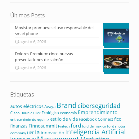
Últimos Posts
Movistar promueve el uso responsable del
smartphone
agosto 6, 2026
Dolores Premium: cinco nuevas
presentaciones de salmón
agosto 6, 2026
Etiquetas
Brand
ciberseguridad
autos eléctricos
Avaya
Emprendimiento
Ecológico
Cisco
economía
Double Click
estilo de vida
fico
Facebook Connect
equinix
entretenimiento
ford
Finnosummit
finanzas
ford motor
Fintech
ford de mexico
Inteligencia Artificial
ia
innovación
company
HPE
Management