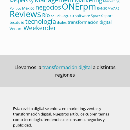
Marketing
kaspersky
Marketing
ONErpm
negocios
México
Político
RANSOMWARE
Reviews
Río
seguro
software
sport
salud
SpaceX
tecnología
transformación digital
tecate id
thales
Weekender
Veeam
Llevamos la
transformación digital
a distintas
regiones
Esta revista digital se enfoca en marketing, ventas y
transformación digital. Nuestros artículos cubren temas
como tecnología, tendencias de consumo, negocios y
publicidad.