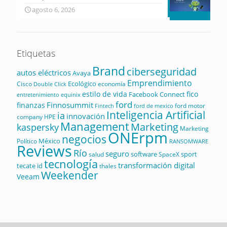
agosto 6, 2026
Etiquetas
Brand
ciberseguridad
autos eléctricos
Avaya
Emprendimiento
Ecológico
Cisco
economía
Double Click
estilo de vida
fico
Facebook Connect
equinix
entretenimiento
ford
Finnosummit
finanzas
ford motor
Fintech
ford de mexico
Inteligencia Artificial
ia
innovación
company
HPE
Management
Marketing
kaspersky
Marketing
ONErpm
negocios
México
Político
RANSOMWARE
Reviews
Río
seguro
software
sport
salud
SpaceX
tecnología
transformación digital
tecate id
thales
Weekender
Veeam