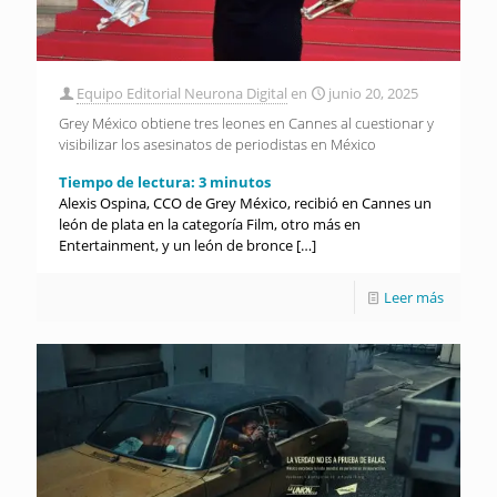
Equipo Editorial Neurona Digital
en
junio 20, 2025
Grey México obtiene tres leones en Cannes al cuestionar y
visibilizar los asesinatos de periodistas en México
Tiempo de lectura:
3
minutos
Alexis Ospina, CCO de Grey México, recibió en Cannes un
león de plata en la categoría Film, otro más en
Entertainment, y un león de bronce
[…]
Leer más