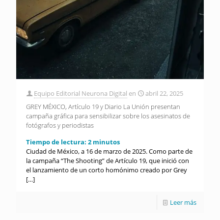
Equipo Editorial Neurona Digital
en
abril 22, 2025
GREY MÉXICO, Artículo 19 y Diario La Unión presentan
campaña gráfica para sensibilizar sobre los asesinatos de
fotógrafos y periodistas
Tiempo de lectura:
2
minutos
Ciudad de México, a 16 de marzo de 2025. Como parte de
la campaña “The Shooting” de Artículo 19, que inició con
el lanzamiento de un corto homónimo creado por Grey
[…]
Leer más